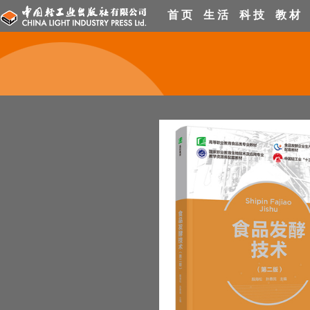
首 页
生 活
科 技
教 材