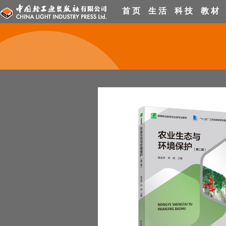
首 页
生 活
科 技
教 材