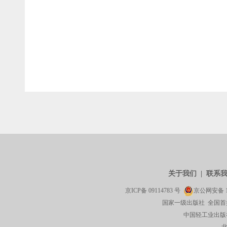
关于我们
|
联系
京ICP备
09114783
号
京公网安备
国家一级出版社 全国首
中国轻工业出版社有限公司