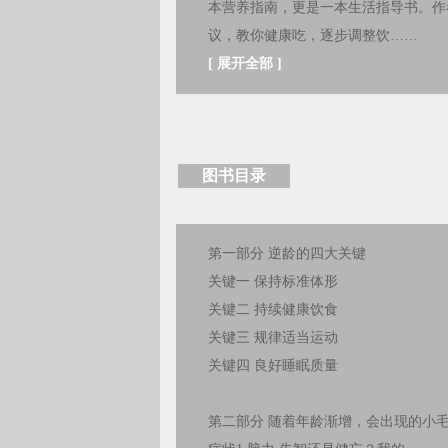
本营养指南，更是一本生活指导书。作
议，教你健康吃，逐步调整饮……
[
展开全部
]
图书目录
第一部分 逆龄的四大关键
关键一 保持标准体形
关键二 持续健康饮食
关键三 规律适当运动
关键四 良好睡眠质量
第二部分 随着年龄渐增，会出现的小