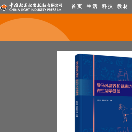
首 页
生 活
科 技
教 材