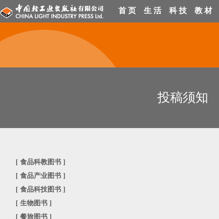
首 页
生 活
科 技
教 材
投稿须知
[
食品科教图书
]
[
食品产业图书
]
[
食品科技图书
]
[
生物图书
]
[
餐旅图书
]