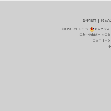
关于我们
|
联系
京ICP备
09114783
号
京公网安备
国家一级出版社 全国首
中国轻工业出版社有限公司