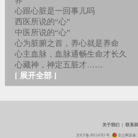
界
心跟心脏是一回事儿吗
西医所说的“心”
中医所说的“心”
心为脏腑之首，养心就是养命
心主血脉，血脉通畅生命才长久
心藏神，神定五脏才……
[
展开全部
]
关于我们
|
联系
京ICP备
09114783
号
京公网安备