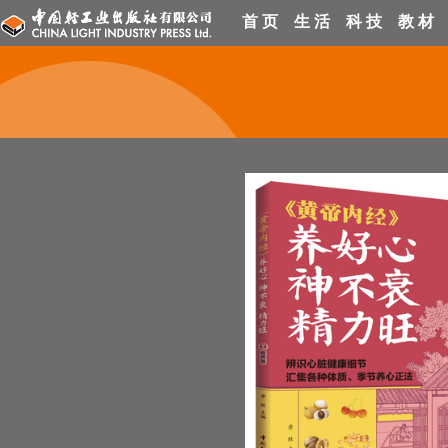
首 页
生 活
科 技
教 材